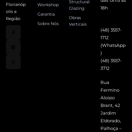
das 13h15 às
Structural
Florianóp
Workshop
18h
Glazing
olis e
Garantia
Obras
Região
Sobre Nós
Verticais
(48) 3557-
1712
(WhatsApp
)
(48) 3557-
3712
Rua
Fermino
Aloisio
Brant, 42
Jardim
Eldorado,
Palhoça –