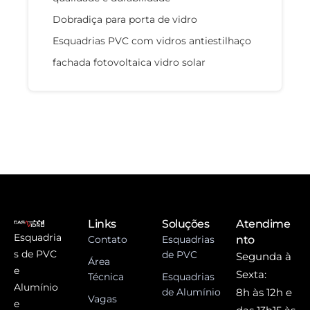
Dobradiça para porta de vidro
Esquadrias PVC com vidros antiestilhaço
fachada fotovoltaica vidro solar
Links
Soluções
Atendime
Esquadria
Contato
Esquadrias
nto
s de PVC
de PVC
Segunda à
Área
e
Sexta:
Técnica
Esquadrias
Alumínio
de Alumínio
8h às 12h e
Vagas
e