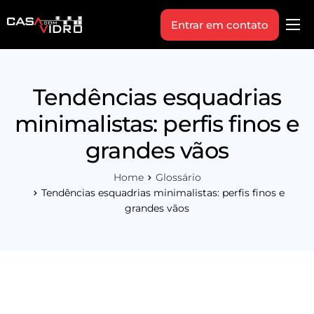
Entrar em contato
Produtos
Área Técnica
Tendências esquadrias
Indique+
minimalistas: perfis finos e
Blog
grandes vãos
Workshop
Home
Glossário
Vagas
Tendências esquadrias minimalistas: perfis finos e
grandes vãos
Sobre Nós