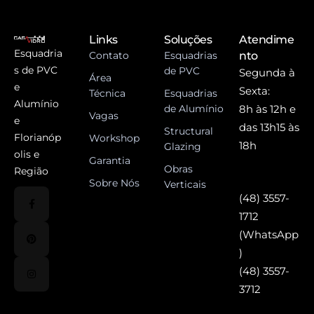
Links
Soluções
Atendime
Esquadria
Contato
Esquadrias
nto
s de PVC
de PVC
Segunda à
Área
e
Sexta:
Técnica
Esquadrias
Alumínio
de Alumínio
8h às 12h e
Vagas
e
das 13h15 às
Structural
Florianóp
Workshop
18h
Glazing
olis e
Garantia
Obras
Região
Sobre Nós
Verticais
(48) 3557-
1712
(WhatsApp
)
(48) 3557-
3712