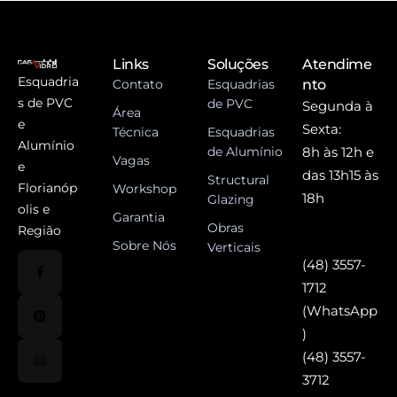
Links
Soluções
Atendime
Esquadria
Contato
Esquadrias
nto
s de PVC
de PVC
Segunda à
Área
e
Sexta:
Técnica
Esquadrias
Alumínio
de Alumínio
8h às 12h e
Vagas
e
das 13h15 às
Structural
Florianóp
Workshop
18h
Glazing
olis e
Garantia
Obras
Região
Sobre Nós
Verticais
(48) 3557-
1712
(WhatsApp
)
(48) 3557-
3712