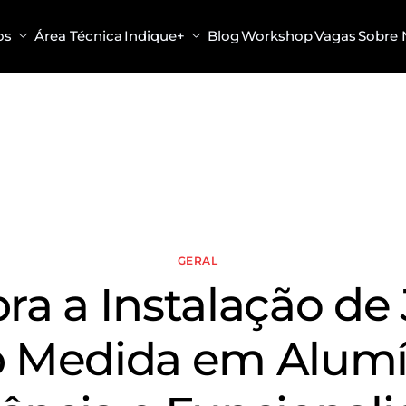
os
Área Técnica
Indique+
Blog
Workshop
Vagas
Sobre 
GERAL
a a Instalação de
 Medida em Alumí