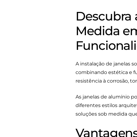
Descubra a
Medida em
Funcional
A instalação de janelas
combinando estética e fu
resistência à corrosão, t
As janelas de alumínio 
diferentes estilos arquit
soluções sob medida qu
Vantagens