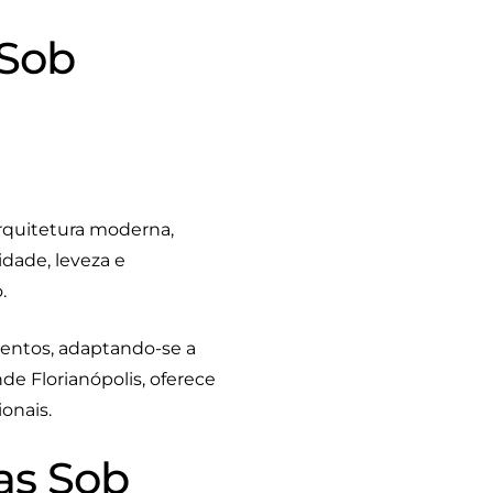
 Sob
rquitetura moderna,
idade, leveza e
.
mentos, adaptando-se a
nde Florianópolis, oferece
onais.
as Sob