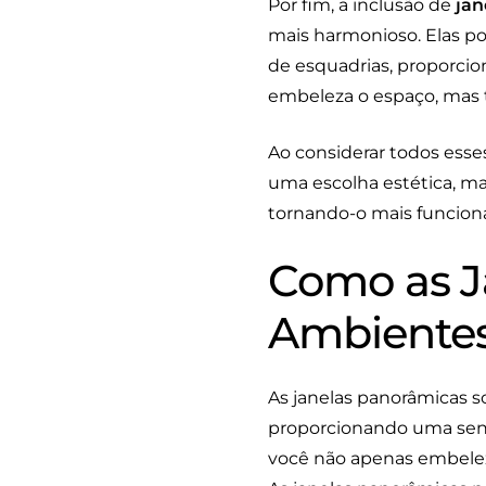
Por fim, a inclusão de
jan
mais harmonioso. Elas 
de esquadrias, proporcio
embeleza o espaço, mas t
Ao considerar todos esses
uma escolha estética, ma
tornando-o mais funciona
Como as J
Ambiente
As janelas panorâmicas 
proporcionando uma sensa
você não apenas embelez