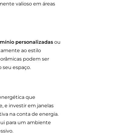
lmente valioso em áreas
umínio personalizadas
ou
itamente ao estilo
anorâmicas podem ser
o seu espaço.
 energética que
 e investir em janelas
iva na conta de energia.
ibui para um ambiente
ssivo.