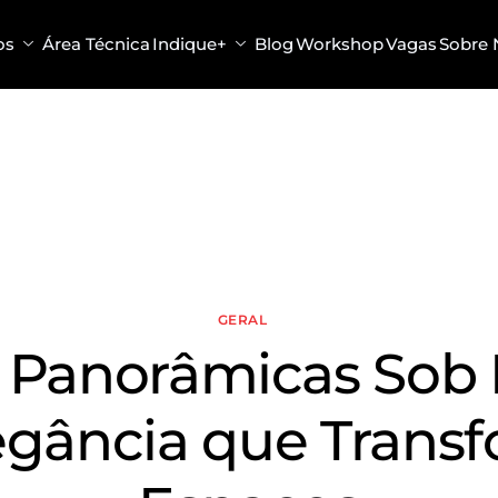
os
Área Técnica
Indique+
Blog
Workshop
Vagas
Sobre 
GERAL
 Panorâmicas Sob
egância que Trans