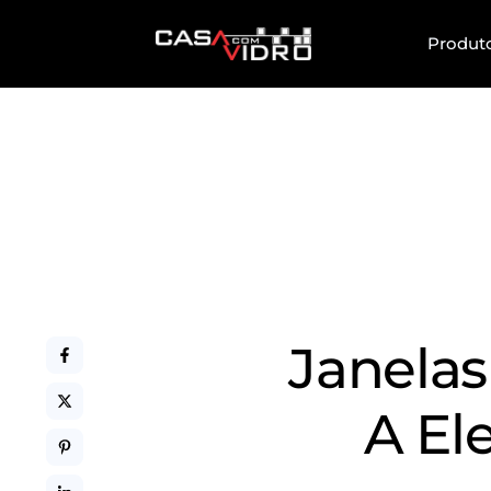
Produt
Janelas
A El