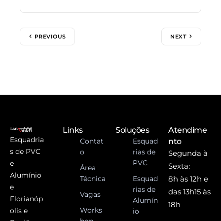
PREVIOUS
NEXT
Links
Soluções
Atendime
Esquadria
Contat
Esquad
nto
s de PVC
o
rias de
Segunda à
PVC
e
Sexta:
Área
Alumínio
Técnica
Esquad
8h às 12h e
e
rias de
das 13h15 às
Vagas
Florianóp
Alumín
18h
Works
olis e
io
hop