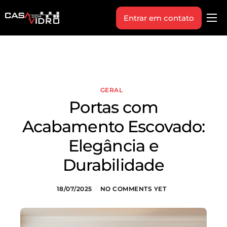
Entrar em contato
Produtos
Área Técnica
Indique+
GERAL
Blog
Portas com
Workshop
Acabamento Escovado:
Vagas
Elegância e
Sobre Nós
Durabilidade
18/07/2025
NO COMMENTS YET