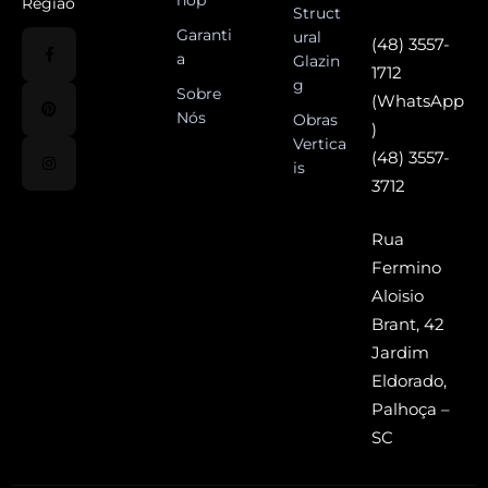
Região
Struct
Garanti
ural
(48) 3557-
a
Glazin
1712
g
Sobre
(WhatsApp
Nós
Obras
)
Vertica
(48) 3557-
is
3712
Rua
Fermino
Aloisio
Brant, 42
Jardim
Eldorado,
Palhoça –
SC