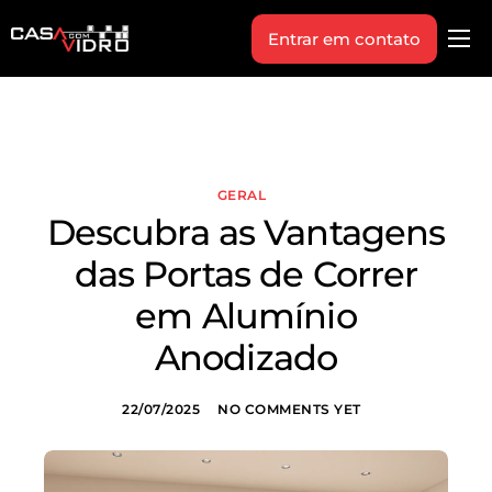
Entrar em contato
Produtos
Área Técnica
Indique+
GERAL
Blog
Descubra as Vantagens
Workshop
das Portas de Correr
Vagas
em Alumínio
Sobre Nós
Anodizado
22/07/2025
NO COMMENTS YET