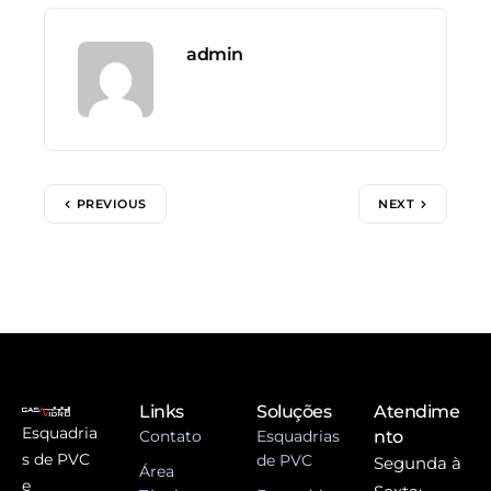
admin
PREVIOUS
NEXT
Links
Soluções
Atendime
Esquadria
Contato
Esquadrias
nto
s de PVC
de PVC
Segunda à
Área
e