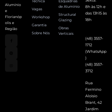
Sexta:
Técnica
Esquadrias
Alumínio
de Alumínio
8h às 12h e
Vagas
e
das 13h15 às
Structural
Florianóp
Workshop
18h
Glazing
olis e
Garantia
Obras
Região
Sobre Nós
Verticais
(48) 3557-
1712
(WhatsApp
)
(48) 3557-
3712
Rua
Fermino
Aloisio
Brant, 42
Jardim