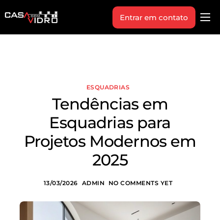
Entrar em contato
Produtos
Área Técnica
Indique+
ESQUADRIAS
Blog
Tendências em
Workshop
Esquadrias para
Vagas
Projetos Modernos em
Sobre Nós
2025
13/03/2026
ADMIN
NO COMMENTS YET