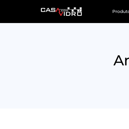
Produt
Am