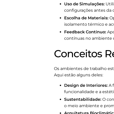
Uso de Simulações:
Util
configurações antes da o
Escolha de Materiais:
Op
isolamento térmico e acú
Feedback Contínuo:
Apó
contínuas no ambiente d
Conceitos R
Os ambientes de trabalho estã
Aqui estão alguns deles:
Design de Interiores:
A f
funcionalidade e a estét
Sustentabilidade:
O con
o meio ambiente e prom
Arquitetura Bioclimátic