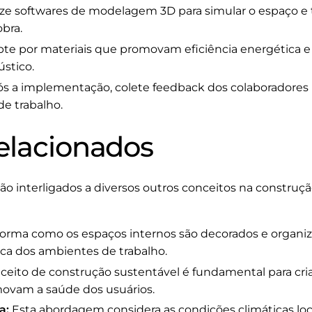
ize softwares de modelagem 3D para simular o espaço e t
bra.
te por materiais que promovam eficiência energética e
stico.
s a implementação, colete feedback dos colaboradores p
e trabalho.
elacionados
o interligados a diversos outros conceitos na construção
orma como os espaços internos são decorados e organiz
ica dos ambientes de trabalho.
ceito de construção sustentável é fundamental para cr
ovam a saúde dos usuários.
a:
Esta abordagem considera as condições climáticas locai