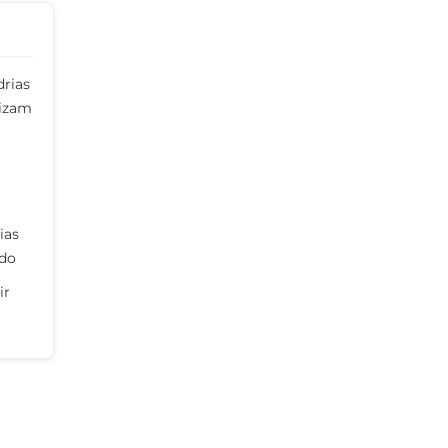
drias
rizam
ias
udo
ir