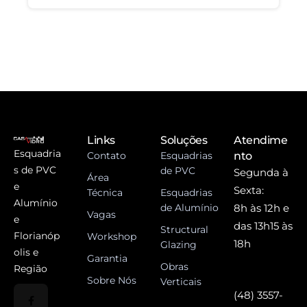
Links
Soluções
Atendime
Esquadria
Contato
Esquadrias
nto
s de PVC
de PVC
Segunda à
Área
e
Sexta:
Técnica
Esquadrias
Alumínio
de Alumínio
8h às 12h e
Vagas
e
das 13h15 às
Structural
Florianóp
Workshop
18h
Glazing
olis e
Garantia
Obras
Região
Sobre Nós
Verticais
(48) 3557-