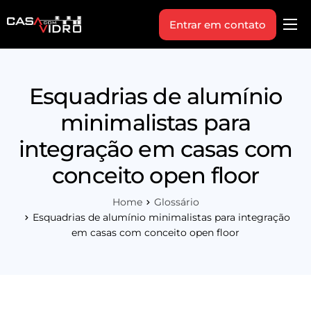
Entrar em contato
Produtos
Área Técnica
Esquadrias de alumínio
Indique+
minimalistas para
Blog
integração em casas com
Workshop
conceito open floor
Vagas
Home
Glossário
Sobre Nós
Esquadrias de alumínio minimalistas para integração
em casas com conceito open floor