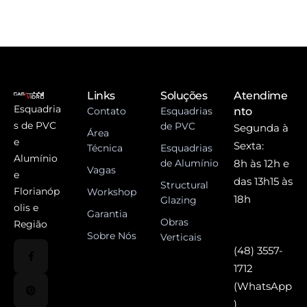
Links
Soluções
Atendime
Esquadria
Contato
Esquadrias
nto
s de PVC
de PVC
Segunda à
Área
e
Sexta:
Técnica
Esquadrias
Alumínio
de Alumínio
8h às 12h e
Vagas
e
das 13h15 às
Structural
Florianóp
Workshop
18h
Glazing
olis e
Garantia
Obras
Região
Sobre Nós
Verticais
(48) 3557-
1712
(WhatsApp
)