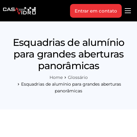
Entrar em contato
Produtos
Área Técnica
Esquadrias de alumínio
Indique+
para grandes aberturas
Blog
panorâmicas
Workshop
Home
Glossário
Vagas
Esquadrias de alumínio para grandes aberturas
panorâmicas
Sobre Nós