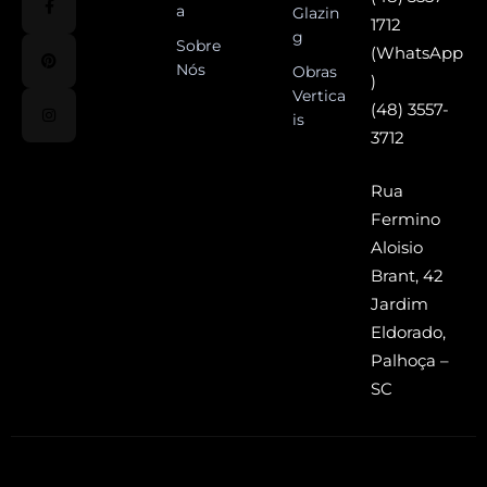
a
Glazin
1712
g
Sobre
(WhatsApp
Nós
Obras
)
Vertica
(48) 3557-
is
3712
Rua
Fermino
Aloisio
Brant, 42
Jardim
Eldorado,
Palhoça –
SC