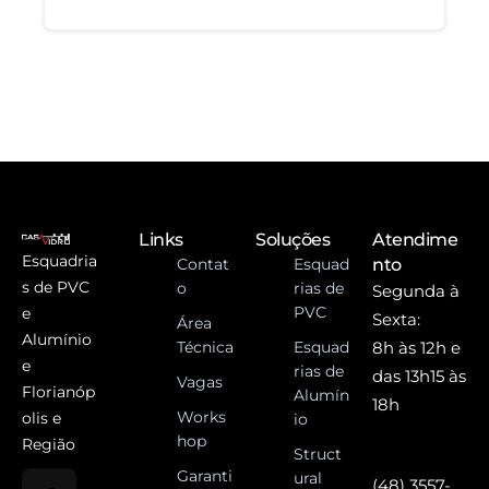
Links
Soluções
Atendime
Esquadria
Contat
Esquad
nto
s de PVC
o
rias de
Segunda à
PVC
e
Sexta:
Área
Alumínio
Técnica
Esquad
8h às 12h e
e
rias de
das 13h15 às
Vagas
Florianóp
Alumín
18h
Works
olis e
io
hop
Região
Struct
Garanti
ural
(48) 3557-