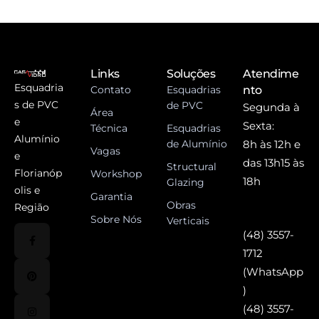
Links
Soluções
Atendime
Esquadria
Contato
Esquadrias
nto
s de PVC
de PVC
Segunda à
Área
e
Sexta:
Técnica
Esquadrias
Alumínio
de Alumínio
8h às 12h e
Vagas
e
das 13h15 às
Structural
Florianóp
Workshop
18h
Glazing
olis e
Garantia
Obras
Região
Sobre Nós
Verticais
(48) 3557-
1712
(WhatsApp
)
(48) 3557-