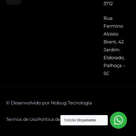
3712
Rua
Fermino
Aloisio
Brant, 42
Jardim
Eldorado,
Palhoça –
SC
© Desenvolvido por Nobug Tecnologia
Termos de Uso
Política de Privacidade
Solicitar
Orçamento