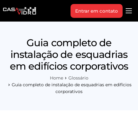
Entrar em contato
Produtos
Área Técnica
Guia completo de
Indique+
instalação de esquadrias
Blog
em edifícios corporativos
Workshop
Home
Glossário
Vagas
Guia completo de instalação de esquadrias em edifícios
corporativos
Sobre Nós