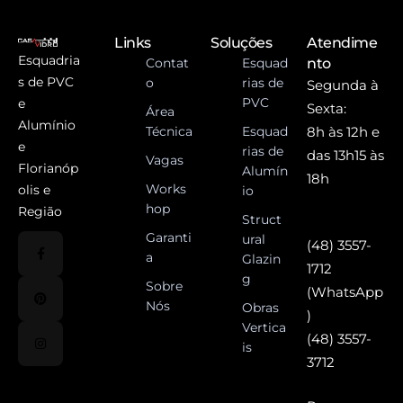
Links
Soluções
Atendime
Esquadria
Contat
Esquad
nto
s de PVC
o
rias de
Segunda à
PVC
e
Sexta:
Área
Alumínio
Técnica
Esquad
8h às 12h e
e
rias de
das 13h15 às
Vagas
Florianóp
Alumín
18h
Works
olis e
io
hop
Região
Struct
Garanti
ural
(48) 3557-
a
Glazin
1712
g
Sobre
(WhatsApp
Nós
Obras
)
Vertica
(48) 3557-
is
3712