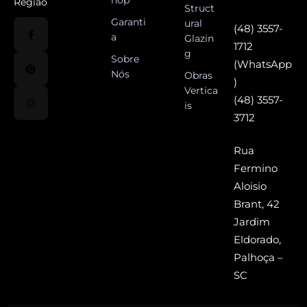
hop
Região
Struct
Garanti
ural
(48) 3557-
a
Glazin
1712
g
Sobre
(WhatsApp
Nós
Obras
)
Vertica
(48) 3557-
is
3712
Rua
Fermino
Aloisio
Brant, 42
Jardim
Eldorado,
Palhoça –
SC