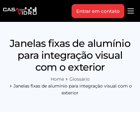
Entrar em contato
Produtos
Área Técnica
Janelas fixas de alumínio
Indique+
para integração visual
Blog
com o exterior
Workshop
Home
Glossário
Vagas
Janelas fixas de alumínio para integração visual com o
exterior
Sobre Nós