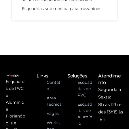
Esquadrias sob medida para mezaninos
Links
Soluções
Atendime
Esquadria
Contat
Esquad
nto
s de PVC
o
rias de
Segunda à
PVC
e
Sexta:
Área
Alumínio
Técnica
Esquad
8h às 12h e
e
rias de
das 13h15 às
Vagas
Florianóp
Alumín
18h
Works
olis e
io