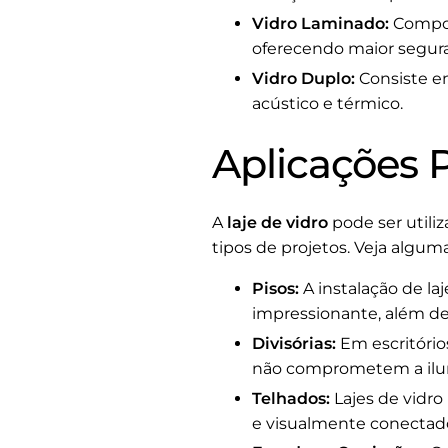
Vidro Laminado:
Compos
oferecendo maior segura
Vidro Duplo:
Consiste e
acústico e térmico.
Aplicações P
A
laje de vidro
pode ser utiliz
tipos de projetos. Veja alguma
Pisos:
A instalação de la
impressionante, além de
Divisórias:
Em escritórios
não comprometem a ilum
Telhados:
Lajes de vidro
e visualmente conectad