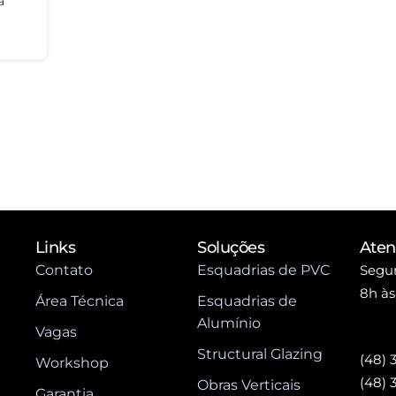
a
Links
Soluções
Ate
Contato
Esquadrias de PVC
Segun
8h às
Área Técnica
Esquadrias de
Alumínio
Vagas
Structural Glazing
(48) 
Workshop
(48) 
Obras Verticais
Garantia