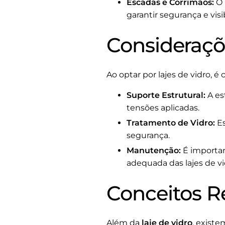
Escadas e Corrimãos:
O 
garantir segurança e visi
Consideraçõe
Ao optar por lajes de vidro, é
Suporte Estrutural:
A es
tensões aplicadas.
Tratamento de Vidro:
Es
segurança.
Manutenção:
É importan
adequada das lajes de vi
Conceitos R
Além da
laje de vidro
, exist