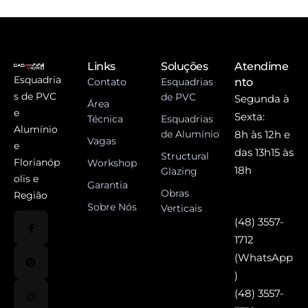
Links
Soluções
Atendime
Esquadria
Contato
Esquadrias
nto
s de PVC
de PVC
Segunda à
Área
e
Sexta:
Técnica
Esquadrias
Alumínio
de Alumínio
8h às 12h e
Vagas
e
das 13h15 às
Structural
Florianóp
Workshop
18h
Glazing
olis e
Garantia
Obras
Região
Sobre Nós
Verticais
(48) 3557-
1712
(WhatsApp
)
(48) 3557-