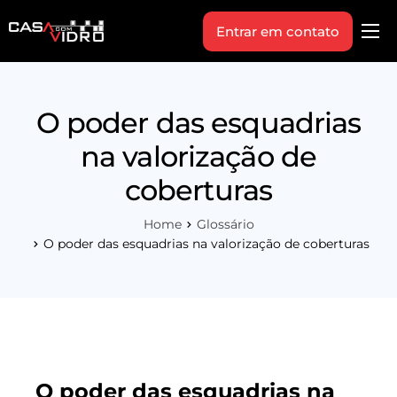
Entrar em contato
Produtos
Área Técnica
O poder das esquadrias
Indique+
na valorização de
Blog
coberturas
Workshop
Home
Glossário
Vagas
O poder das esquadrias na valorização de coberturas
Sobre Nós
O poder das esquadrias na