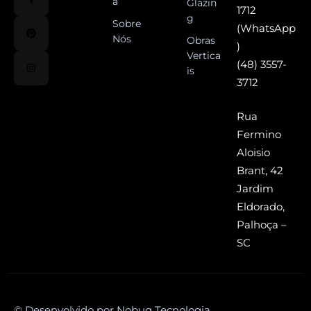
a
Glazin
1712
g
Sobre
(WhatsApp
Nós
Obras
)
Vertica
(48) 3557-
is
3712
Rua
Fermino
Aloisio
Brant, 42
Jardim
Eldorado,
Palhoça –
SC
© Desenvolvido por Nobug Tecnologia