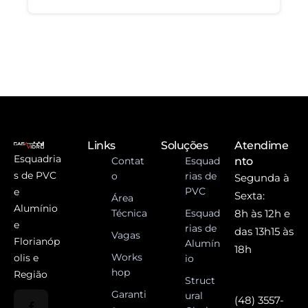
Links
Soluções
Atendime
Esquadria
Contat
Esquad
nto
s de PVC
o
rias de
Segunda à
PVC
e
Sexta:
Área
Alumínio
Técnica
Esquad
8h às 12h e
e
rias de
das 13h15 às
Vagas
Florianóp
Alumín
18h
Works
olis e
io
hop
Região
Struct
Garanti
ural
(48) 3557-