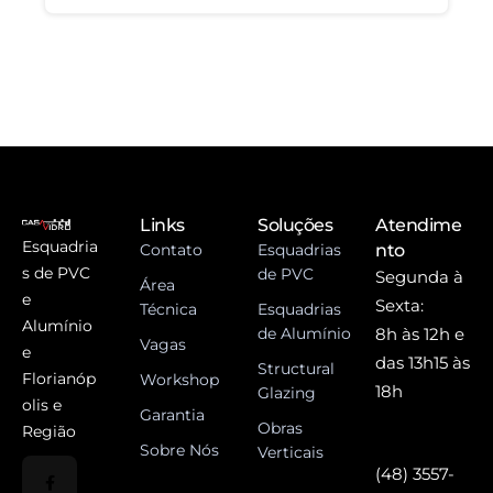
Links
Soluções
Atendime
Esquadria
Contato
Esquadrias
nto
s de PVC
de PVC
Segunda à
Área
e
Sexta:
Técnica
Esquadrias
Alumínio
de Alumínio
8h às 12h e
Vagas
e
das 13h15 às
Structural
Florianóp
Workshop
18h
Glazing
olis e
Garantia
Obras
Região
Sobre Nós
Verticais
(48) 3557-