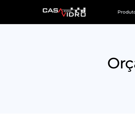
Produt
Orç