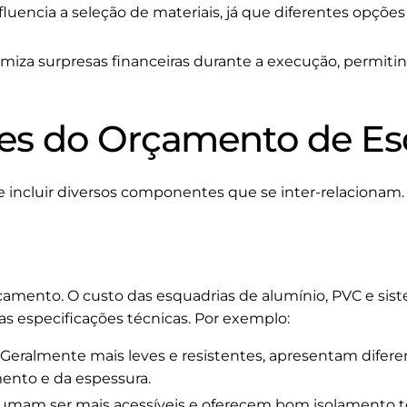
fluencia a seleção de materiais, já que diferentes opçõ
miza surpresas financeiras durante a execução, permiti
s do Orçamento de Es
 incluir diversos componentes que se inter-relacionam
çamento. O custo das esquadrias de alumínio, PVC e sist
as especificações técnicas. Por exemplo:
Geralmente mais leves e resistentes, apresentam difere
nto e da espessura.
umam ser mais acessíveis e oferecem bom isolamento té