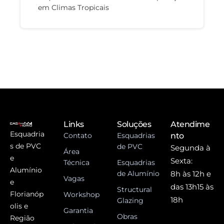
em Climas Tropicais
Links
Soluções
Atendime
Esquadria
Contato
Esquadrias
nto
s de PVC
de PVC
Segunda à
Área
e
Sexta:
Técnica
Esquadrias
Alumínio
de Alumínio
8h às 12h e
Vagas
e
das 13h15 às
Structural
Florianóp
Workshop
18h
Glazing
olis e
Garantia
Obras
Região