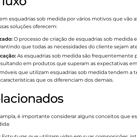
luxo
em esquadrias sob medida por vários motivos que vão al
ssas soluções oferecem:
zado:
O processo de criação de esquadrias sob medida
rantindo que todas as necessidades do cliente sejam at
icação:
As esquadrias sob medida são frequentemente p
 resultando em produtos que superam as expectativas e
móveis que utilizam esquadrias sob medida tendem a te
características que os diferenciam dos demais.
elacionados
mpla, é importante considerar alguns conceitos que es
ida:
:
Estruturas que utilizam vidro em suas composições, i