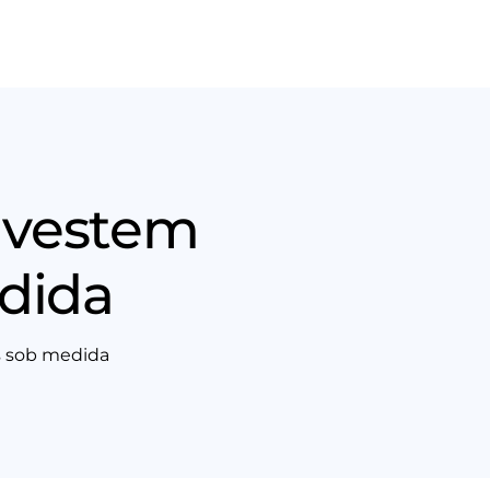
Nós
Entrar em contato
investem
dida
s sob medida