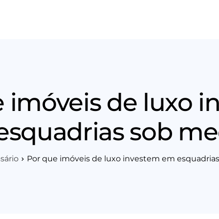
os
Área Técnica
Indique+
Blog
Workshop
Vagas
Sobre 
 imóveis de luxo 
esquadrias sob me
sário
Por que imóveis de luxo investem em esquadria