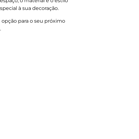
spaço, o material e o estilo
pecial à sua decoração.
a opção para o seu próximo
.