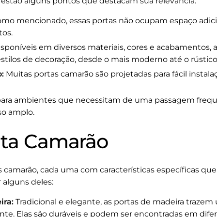
i estão alguns pontos que destacam sua relevância:
mo mencionado, essas portas não ocupam espaço adiciona
os.
sponíveis em diversos materiais, cores e acabamentos,
stilos de decoração, desde o mais moderno até o rústico
:
Muitas portas camarão são projetadas para fácil instala
para ambientes que necessitam de uma passagem freque
o amplo.
rta Camarão
as camarão, cada uma com características específicas qu
 alguns deles:
ira:
Tradicional e elegante, as portas de madeira trazem
te. Elas são duráveis e podem ser encontradas em dife