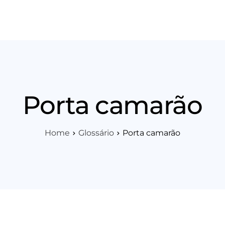
os
Área Técnica
Indique+
Blog
Workshop
Vagas
Sobre 
Porta camarão
Home
Glossário
Porta camarão