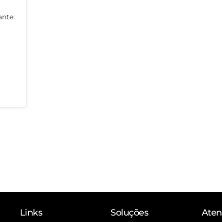
ante:
Links
Soluções
Ate