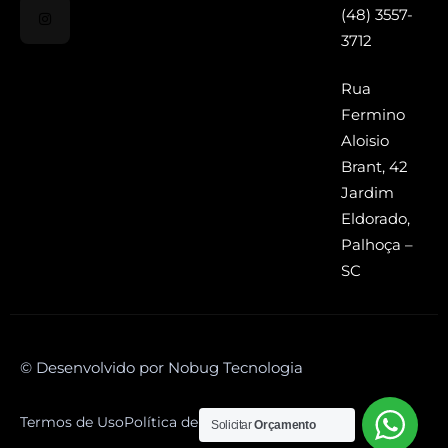
(48) 3557-
3712
Rua
Fermino
Aloisio
Brant, 42
Jardim
Eldorado,
Palhoça –
SC
© Desenvolvido por Nobug Tecnologia
Termos de Uso
Política de Privacidade
Solicitar
Orçamento