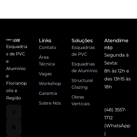
Links
Soluções
Atendime
Esquadria
Contato
Esquadrias
nto
s de PVC
de PVC
Segunda à
Área
e
Sexta:
Técnica
Esquadrias
Alumínio
de Alumínio
8h às 12h e
Vagas
e
das 13h15 às
Structural
Florianóp
Workshop
18h
Glazing
olis e
Garantia
Obras
Região
Sobre Nós
Verticais
(48) 3557-
1712
(WhatsApp
)