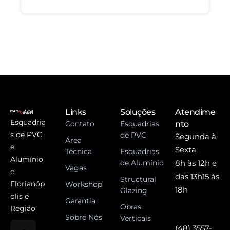
Links
Soluções
Atendime
Esquadria
Contato
Esquadrias
nto
s de PVC
de PVC
Segunda à
Área
e
Sexta:
Técnica
Esquadrias
Alumínio
de Alumínio
8h às 12h e
Vagas
e
das 13h15 às
Structural
Florianóp
Workshop
18h
Glazing
olis e
Garantia
Obras
Região
Sobre Nós
Verticais
(48) 3557-