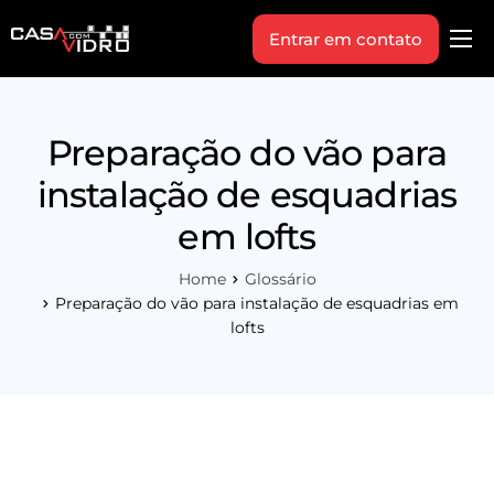
Entrar em contato
Produtos
Área Técnica
Preparação do vão para
Indique+
instalação de esquadrias
Blog
em lofts
Workshop
Home
Glossário
Vagas
Preparação do vão para instalação de esquadrias em
lofts
Sobre Nós