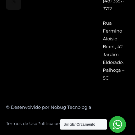
(48) 3557-
3712
Rua
Fermino
Aloisio
Brant, 42
Jardim
Eldorado,
Palhoça –
SC
© Desenvolvido por Nobug Tecnologia
Termos de Uso
Política de Privacidade
Solicitar
Orçamento