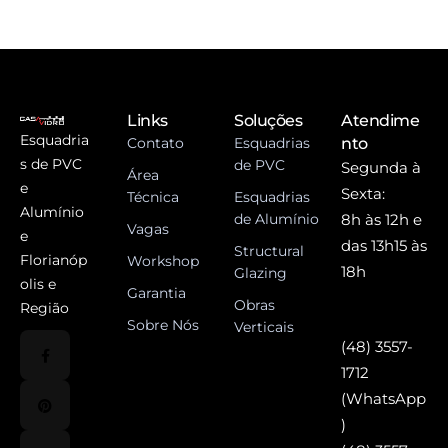
Links
Soluções
Atendime
Esquadria
Contato
Esquadrias
nto
s de PVC
de PVC
Segunda à
Área
e
Sexta:
Técnica
Esquadrias
Alumínio
de Alumínio
8h às 12h e
Vagas
e
das 13h15 às
Structural
Florianóp
Workshop
18h
Glazing
olis e
Garantia
Obras
Região
Sobre Nós
Verticais
(48) 3557-
1712
(WhatsApp
)