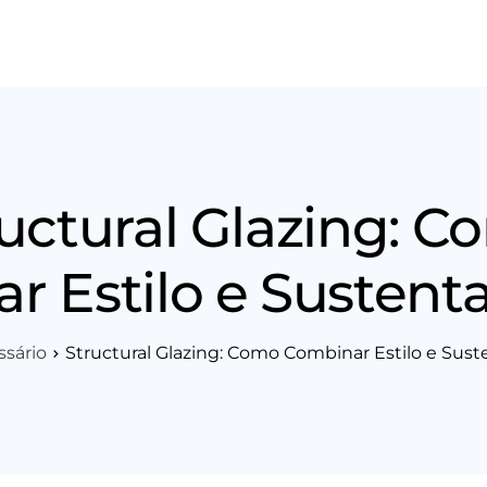
os
Área Técnica
Indique+
Blog
Workshop
Vagas
Sobre 
uctural Glazing: 
 Estilo e Sustent
ssário
Structural Glazing: Como Combinar Estilo e Sust