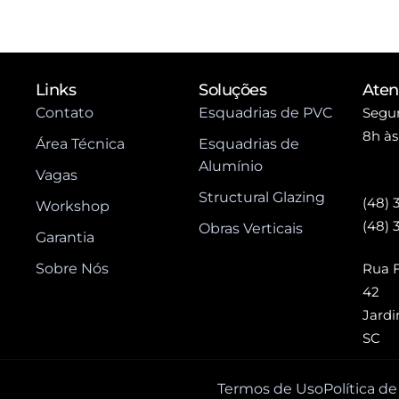
Links
Soluções
Ate
Contato
Esquadrias de PVC
Segun
8h às
Área Técnica
Esquadrias de
Alumínio
Vagas
Structural Glazing
(48) 
Workshop
(48) 
Obras Verticais
Garantia
Sobre Nós
Rua F
42
Jardi
SC
Termos de Uso
Política d