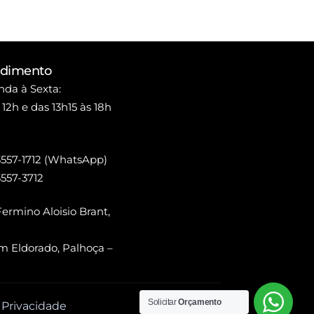
ndimento
da à Sexta:
 12h e das 13h15 às 18h
3557-1712 (WhatsApp)
3557-3712
ermino Aloisio Brant,
m Eldorado, Palhoça –
Solicitar
Orçamento
e Privacidade