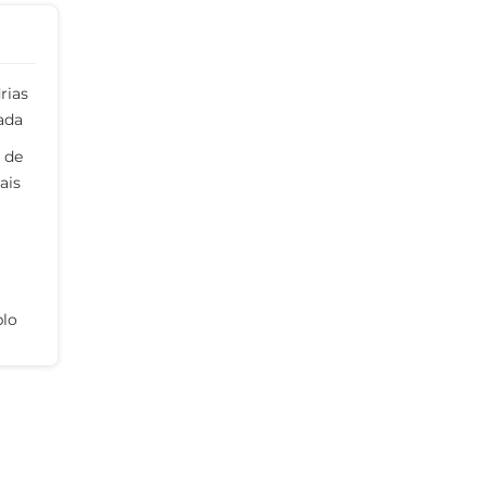
rias
ada
 de
ais
plo