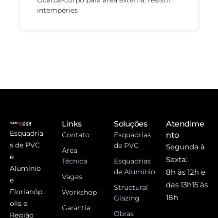
Guarda-corpo para área externa: resistir
intempéries
Links
Soluções
Atendime
Esquadria
Contato
Esquadrias
nto
s de PVC
de PVC
Segunda à
Área
e
Sexta:
Técnica
Esquadrias
Alumínio
de Alumínio
8h às 12h e
Vagas
e
das 13h15 às
Structural
Florianóp
Workshop
18h
Glazing
olis e
Garantia
Obras
Região