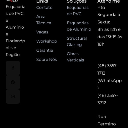
Links
Soluções
Atendime
Esquadria
Contato
Esquadrias
nto
s de PVC
de PVC
Segunda à
Área
e
Sexta:
Técnica
Esquadrias
Alumínio
de Alumínio
8h às 12h e
Vagas
e
das 13h15 às
Structural
Florianóp
Workshop
18h
Glazing
olis e
Garantia
Obras
Região
Sobre Nós
Verticais
(48) 3557-
1712
(WhatsApp
)
(48) 3557-
3712
Rua
Fermino