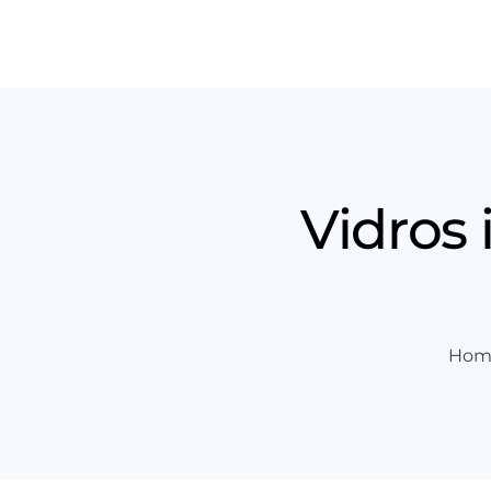
Produt
Vidros
Hom