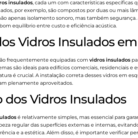
ros insulados
, cada um com características específicas
nados, por exemplo, são compostos por duas ou mais lâ
não apenas isolamento sonoro, mas também segurança. J
 equilíbrio entre custo e eficiência acústica.
dos Vidros Insulados em
ão frequentemente equipadas com
vidros insulados
pa
emas são ideais para edifícios comerciais, residenciais e
ura é crucial. A instalação correta desses vidros em esq
ejam plenamente aproveitados.
dos Vidros Insulados
sulados
é relativamente simples, mas essencial para garan
eza regular das superfícies externas e internas, evitan
ncia e a estética. Além disso, é importante verificar p