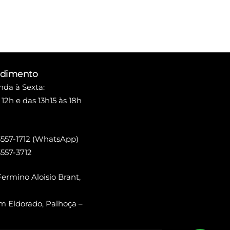
ndimento
da à Sexta:
 12h e das 13h15 às 18h
3557-1712 (WhatsApp)
3557-3712
ermino Aloisio Brant,
m Eldorado, Palhoça –