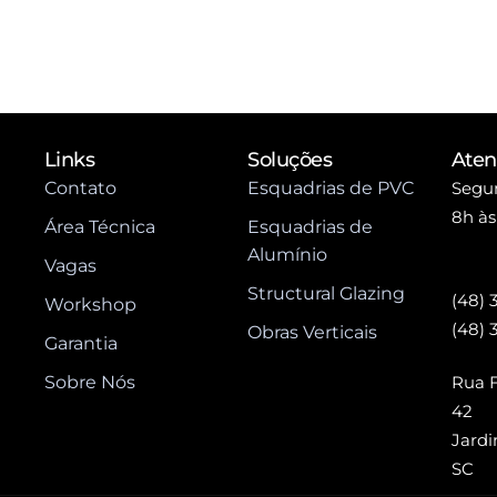
Links
Soluções
Ate
Contato
Esquadrias de PVC
Segun
8h às
Área Técnica
Esquadrias de
Alumínio
Vagas
Structural Glazing
(48) 
Workshop
(48) 
Obras Verticais
Garantia
Sobre Nós
Rua F
42
Jardi
SC