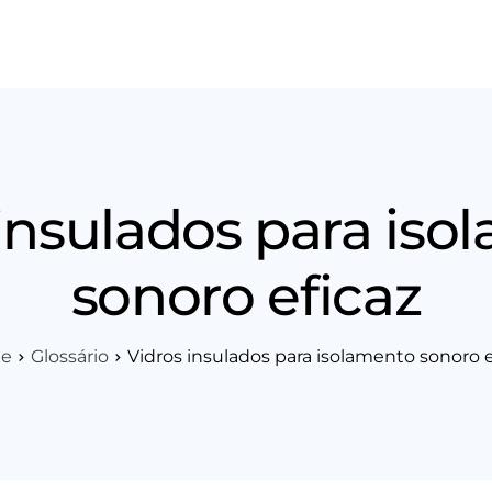
os
Área Técnica
Indique+
Blog
Workshop
Vagas
Sobre 
 insulados para iso
sonoro eficaz
e
Glossário
Vidros insulados para isolamento sonoro e